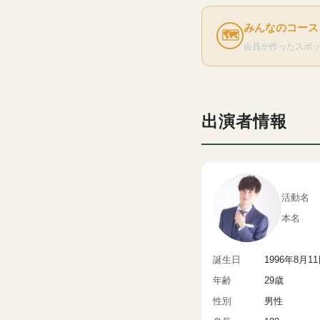
みんなのコース
🗺
会員が作ったスポ
出演者情報
活動名
本名
誕生日
1996年8月1
年齢
29歳
性別
男性