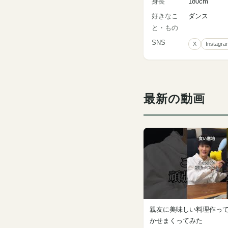
身長
180cm
好きなこ
ダンス
と・もの
SNS
X
Instagra
最新の動画
親友に美味しい料理作っ
かせまくってみた