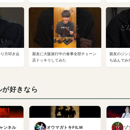
作り方叩き込
親友に大阪旅行中の食事全部チェーン
親友のジン
店ドッキリしてみた
ち込んでみ
ルが好きなら
ゾ
ャンネル
オウマガトキFILM