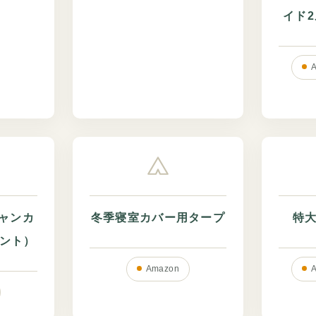
イド
イジャンカ
冬季寝室カバー用タープ
特
ント）
Amazon