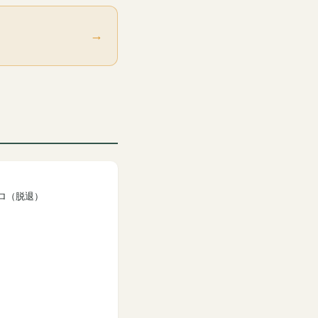
→
ロ（脱退）