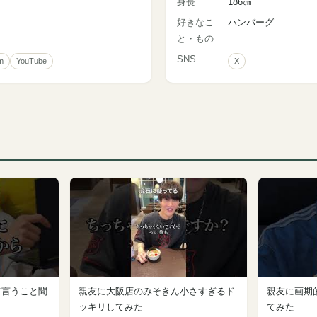
身長
186㎝
好きなこ
ハンバーグ
と・もの
SNS
m
YouTube
X
て言うこと聞
親友に大阪店のみそきん小さすぎるド
親友に画期的
ッキリしてみた
てみた