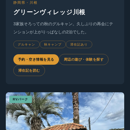
静岡県・川根
グリーンヴィレッジ川根
3家族そろっての秋のグルキャン。久しぶりの再会にテ
ンションが上がりっぱなしの2泊でした。
グルキャン
秋キャンプ
滞在記あり
予約・空き情報を見る
周辺の遊び・体験を探す
滞在記を読む
RVパーク