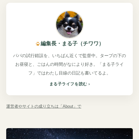
、
キ
ャ
ン
プ
は
好
き
だ
け
ど
。
不
便
は
嫌
い
編集長・まる子（チワワ）
パパの試行錯誤を、いちばん近くで監督中。タープの下の
お昼寝と、ごはんの時間がなにより好き。「まる子ライ
フ」ではわたし目線の日記も書いてるよ。
まる子ライフを読む
運営者やサイトの成り立ちは「About」で