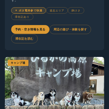
す。
ポタ電持参で快適
道志エリア
静けさ
滞在記あり
予約・空き情報を見る
周辺の遊び・体験を探す
滞在記を読む
キャンプ場