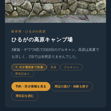
岐阜県・ひるがの高原
ひるがの高原キャンプ場
3家族・チワワ6匹で2泊3日のグルキャン。高原は真夏で
も涼しく、2泊では全然足りませんでした。
ポタ電持参で快適
高原
グルキャン
滞在記あり
予約・空き情報を見る
周辺の遊び・体験を探す
滞在記を読む