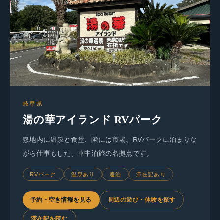
岐阜県
湯の華アイランド RVパーク
敷地内に温泉と食堂、隣には市場。RVパークに泊まりな
がら仕事もした、車中泊旅の名拠点です。
RVパーク
温泉あり
連泊
滞在記あり
予約・空き情報を見る
周辺の遊び・体験を探す
滞在記を読む