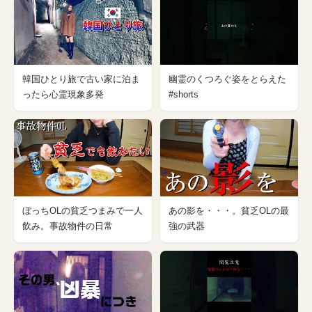
韓国ひとり旅で古い家に泊ま
幽霊のくつろぐ姿をとらえた
ったら心霊現象多発
#shorts
ぼっちOLの貧乏つまみで一人
あの影を・・・。貧乏OLの最
飲み。事故物件の日常
強の武器