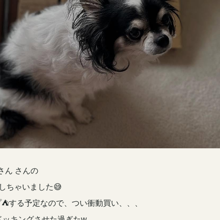
さん さんの
入しちゃいました😅
プ⛺️する予定なので、つい衝動買い、、、
ドッキングさせた過ぎたw