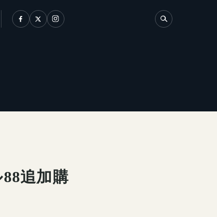
て
88追加購