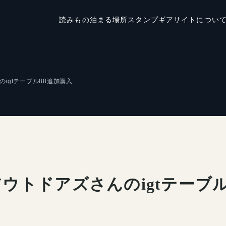
読みもの
泊まる場所
スタンプ
ギア
サイトについ
igtテーブル88追加購入
ウトドアズさんのigtテーブル