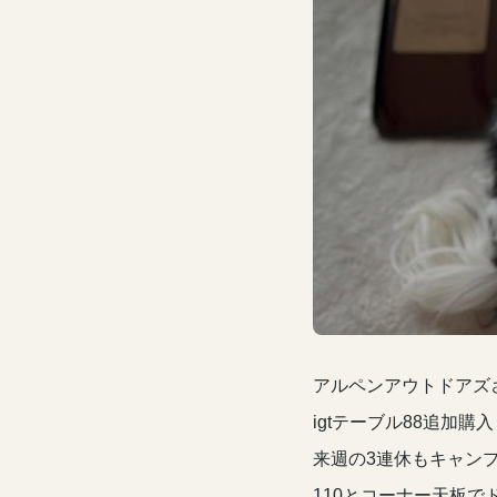
アルペンアウトドアズ
igtテーブル88追加購
来週の3連休もキャン
110とコーナー天板で