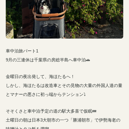
車中泊旅パート1
9月の三連休は千葉県の房総半島へ車中泊🚗
金曜日の夜出発して、海ほたるへ！
しかし、海ほたるは改造車とその見物の大量の外国人達の量
とマナーの悪さに初っ端からテンション⤵️
そそくさと車中泊予定の道の駅大多喜で仮眠💤
土曜日の朝は日本3大朝市の一つ「勝浦朝市」で伊勢海老の
味噌汁とタコ飯を満喫