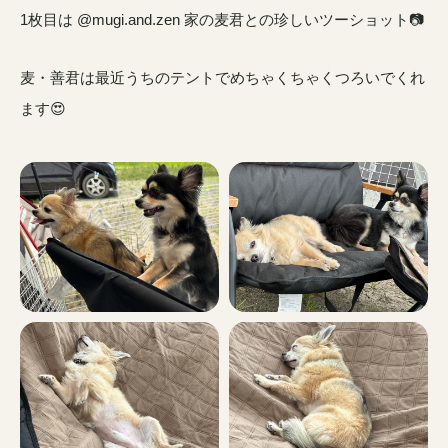
1枚目は @mugi.and.zen 家の麦君との珍しいツーショット📷
麦・善君は最近うちのテントでめちゃくちゃくつろいでくれ
ます😍